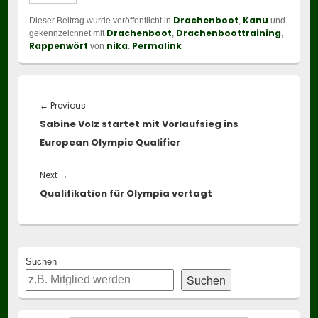
Drachenboot
Kanu
Dieser Beitrag wurde veröffentlicht in
,
und
Drachenboot
Drachenboottraining
gekennzeichnet mit
,
,
Rappenwört
nika
Permalink
von
.
Beitragsnavigation
Previous
←
Previous
Sabine Volz startet mit Vorlaufsieg ins
post:
European Olympic Qualifier
Next
Next
→
Qualifikation für Olympia vertagt
post:
Primary
Suchen
Sidebar
Suchen
Widget
Area