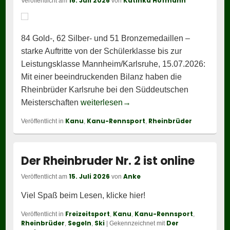
16. Juli 2026
Katinka Hofmann
Veröffentlicht am
von
84 Gold-, 62 Silber- und 51 Bronzemedaillen –
starke Auftritte von der Schülerklasse bis zur
Leistungsklasse Mannheim/Karlsruhe, 15.07.2026:
Mit einer beeindruckenden Bilanz haben die
Rheinbrüder Karlsruhe bei den Süddeutschen
Rheinbrüder Karlsruhe glänz
Meisterschaften
weiterlesen
→
Kanu
Kanu-Rennsport
Rheinbrüder
Veröffentlicht in
,
,
Der Rheinbruder Nr. 2 ist online
15. Juli 2026
Anke
Veröffentlicht am
von
Viel Spaß beim Lesen, klicke hier!
Freizeitsport
Kanu
Kanu-Rennsport
Veröffentlicht in
,
,
,
Rheinbrüder
Segeln
Ski
Der
,
,
|
Gekennzeichnet mit