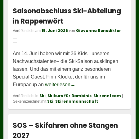
Saisonabschluss Ski-Abteilung
in Rappenwört
15. Juni 2026
Giovanna Benedikter
Veröffentlicht am
von
Am 14. Juni haben wir mit 36 Kids –unseren
Nachwuchstalenten– die Ski-Saison ausklingen
lassen. Und das mit einem ganz besonderen
Special Guest: Finn Klocke, der für uns im
Saisonabschluss Ski-Abteilun
Europacup an
weiterlesen
→
Ski
Skikurs für Bambinis
Skirennteam
Veröffentlicht in
,
,
|
Ski
Skirennmannschaft
Gekennzeichnet mit
,
SOS – Skifahren ohne Stangen
2027