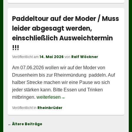
Paddeltour auf der Moder / Muss
leider abgesagt werden,
einschließlich Ausweichtermin
!!!
14. Mai 2026
Ralf Wöckner
Veröffentlicht am
von
Am 07.06.2026 wollen wir auf der Moder von
Drusenheim bis zur Rheinmündung paddeln. Auf
halber Strecke machen wir eine Pause wo sich
jeder stärken kann. Bitte Essen und Trinken
Paddeltour auf der Moder / Muss l
mitbringen.
weiterlesen
→
Rheinbrüder
Veröffentlicht in
Beitragsnavigation
←
Ältere Beiträge