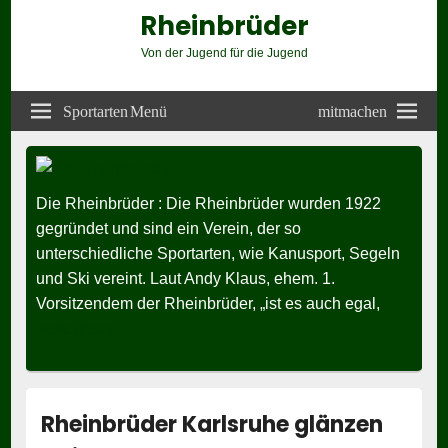
Rheinbrüder
Von der Jugend für die Jugend
Header
Right
Sportarten Menü
mitmachen
Sidebar
Widget
Area
Die Rheinbrüder
:
Die Rheinbrüder wurden 1922
gegründet und sind ein Verein, der so
unterschiedliche Sportarten, wie Kanusport, Segeln
und Ski vereint. Laut Andy Klaus, ehem. 1.
Vorsitzendem der Rheinbrüder, „ist es auch egal,
Die Rheinbrüder
weiterlesen
→
Rheinbrüder Karlsruhe glänzen