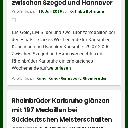
zwischen Szeged und Hannover
29. Juli 2026
Katinka Hofmann
Veröffentlicht am
von
EM-Gold, EM-Silber und zwei Bronzemedaillen bei
den Finals – starkes Wochenende für Karlsruher
Kanutinnen und Kanuten Karlsruhe, 29.07.2026:
Zwischen Szeged und Hannover erlebten die
Rheinbrüder Karlsruhe ein erfolgreiches
Rheinbrüder Karlsruhe glä
Wochenende auf
weiterlesen
→
Kanu
Kanu-Rennsport
Rheinbrüder
Veröffentlicht in
,
,
Rheinbrüder Karlsruhe glänzen
mit 197 Medaillen bei
Süddeutschen Meisterschaften