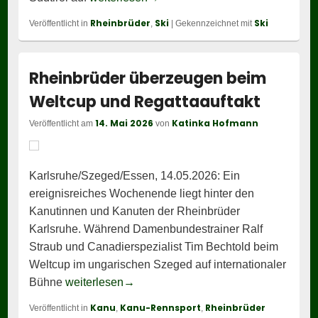
Rheinbrüder
Ski
Ski
Veröffentlicht in
,
|
Gekennzeichnet mit
Rheinbrüder überzeugen beim
Weltcup und Regattaauftakt
14. Mai 2026
Katinka Hofmann
Veröffentlicht am
von
Karlsruhe/Szeged/Essen, 14.05.2026: Ein
ereignisreiches Wochenende liegt hinter den
Kanutinnen und Kanuten der Rheinbrüder
Karlsruhe. Während Damenbundestrainer Ralf
Straub und Canadierspezialist Tim Bechtold beim
Weltcup im ungarischen Szeged auf internationaler
Rheinbrüder überzeugen beim Weltcup
Bühne
weiterlesen
→
Kanu
Kanu-Rennsport
Rheinbrüder
Veröffentlicht in
,
,