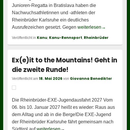
Junioren-Regatta in Bratislava haben die
Nachwuchsathletinnen und -athleten der
Rheinbrüder Karlsruhe ein deutliches
Rheinbrüder l
Ausrufezeichen gesetzt. Gegen
weiterlesen
→
Kanu
Kanu-Rennsport
Rheinbrüder
Veröffentlicht in
,
,
Ex(e)it to the Mountains! Geht in
die zweite Runde!
18. Mai 2026
Giovanna Benedikter
Veröffentlicht am
von
Die Rheinbrüder-EXE-Jugendausfahrt 2027 Vom
06. bis 10. Januar 2027 heißt es wieder: Raus aus
dem Alltag und ab in die Berge!Die EXE-Jugend
der Rheinbrüder Karlsruhe fährt gemeinsam nach
Ex(e)it to the Mountains! Geht in 
Südtirol auf
weiterlesen
→