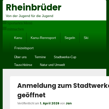
Rheinbrüder
Hea
Righ
Sid
Von der Jugend für die Jugend
Wid
Are
Sportarten Menü
mitmachen
Hauptmenü
Kanu
Kanu-Rennsport
Segeln
Ski
Freizeitsport
Untermenü
Über uns
Termine
Stadtwerke-Cup
Tauschbörse
Natur und Umwelt
Anmeldung zum Stadtwerk
geöffnet
1. April 2026
Jan
Veröffentlicht am
von