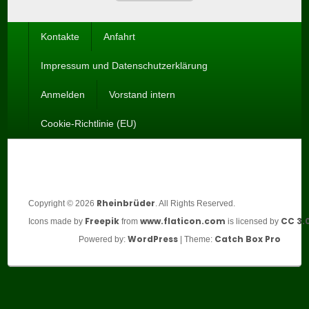
Seitenfuß-
Kontakte
Anfahrt
Menü
Impressum und Datenschutzerklärung
Anmelden
Vorstand intern
Cookie-Richtlinie (EU)
Rheinbrüder
Copyright © 2026
. All Rights Reserved.
Freepik
www.flaticon.com
CC 3.
Icons made by
from
is licensed by
WordPress
Catch Box Pro
Powered by:
| Theme: