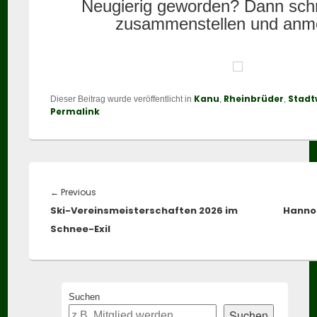
Neugierig geworden? Dann sch
zusammenstellen und anm
Kanu
Rheinbrüder
Stadt
Dieser Beitrag wurde veröffentlicht in
,
,
Permalink
Beitragsnavigation
Previous
←
Previous
Ski-Vereinsmeisterschaften 2026 im
post:
Hanno 
Schnee-Exil
Primary
Suchen
Sidebar
Suchen
Widget