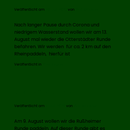
Veröffentlicht am
26. Juli 2023
von
Ralf Wöckner
Nach langer Pause durch Corona und
niedrigem Wasserstand wollen wir am 13.
August mal wieder die Otterstädter Runde
befahren. Wir werden für ca. 2 km auf den
Rheinpaddeln, hierfür ist
Veröffentlicht in
Rheinbrüder
Rußheimer Runde
Veröffentlicht am
11. Juli 2020
von
Ralf Wöckner
Am 9. August wollen wir die Rußheimer
Runde paddeln. Auf dieser Runde gibt es