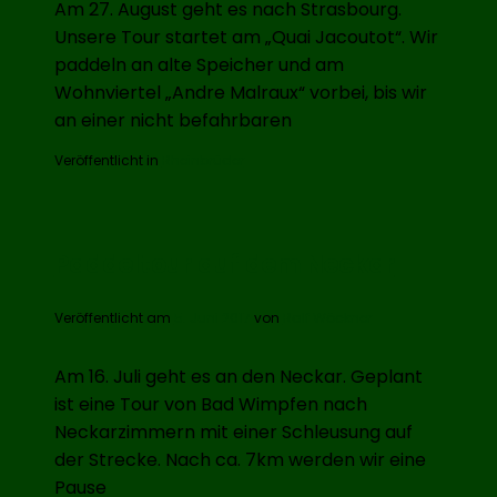
Am 27. August geht es nach Strasbourg.
Unsere Tour startet am „Quai Jacoutot“. Wir
paddeln an alte Speicher und am
Wohnviertel „Andre Malraux“ vorbei, bis wir
an einer nicht befahrbaren
Veröffentlicht in
Rheinbrüder
Paddeltour auf dem Neckar
Veröffentlicht am
5. Juni 2017
von
Ralf Wöckner
Am 16. Juli geht es an den Neckar. Geplant
ist eine Tour von Bad Wimpfen nach
Neckarzimmern mit einer Schleusung auf
der Strecke. Nach ca. 7km werden wir eine
Pause