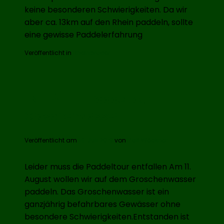
keine besonderen Schwierigkeiten. Da wir
aber ca. 13km auf den Rhein paddeln, sollte
eine gewisse Paddelerfahrung
Veröffentlicht in
Rheinbrüder
ENTFÄLLT – Paddeltour
Groschenwasser
Veröffentlicht am
14. Juli 2019
von
Ralf Wöckner
Leider muss die Paddeltour entfallen Am 11.
August wollen wir auf dem Groschenwasser
paddeln. Das Groschenwasser ist ein
ganzjährig befahrbares Gewässer ohne
besondere Schwierigkeiten.Entstanden ist