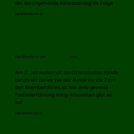
der durchgehende Altwasserzug als Folge
Veröffentlicht in
Rheinbrüder
Paddeltour Otterstädter Runde
Veröffentlicht am
14. April 2019
von
Ralf Wöckner
Am 21. Juli wollen wir die Otterstädter Runde
befahren. Da wir bei der Runde für ca. 2 km
den Rheinbefahren, ist hier eine gewisse
Paddelerfahrung nötig. Ansonsten gibt es
auf
Veröffentlicht in
Rheinbrüder