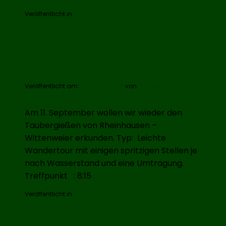
Veröffentlicht in
Rheinbrüder
Paddeltour Taubergiessen
Veröffentlicht am
8. August 2016
von
Ralf Wöckner
Am 11. September wollen wir wieder den
Taubergießen von Rheinhausen –
Wittenweier erkunden. Typ: Leichte
Wandertour mit einigen spritzigen Stellen je
nach Wasserstand und eine Umtragung.
Treffpunkt : 8:15
Veröffentlicht in
Rheinbrüder
Beitragsnavigation
←
Ältere Beiträge