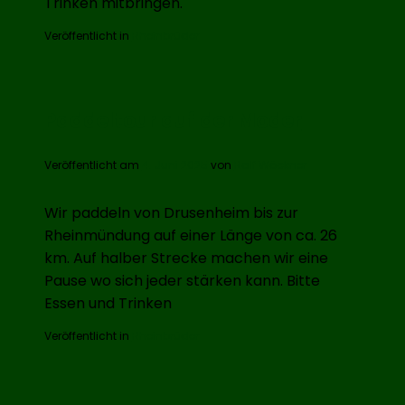
Trinken mitbringen.
Veröffentlicht in
Rheinbrüder
Paddeltour auf der Moder
Veröffentlicht am
4. Juni 2025
von
Ralf Wöckner
Wir paddeln von Drusenheim bis zur
Rheinmündung auf einer Länge von ca. 26
km. Auf halber Strecke machen wir eine
Pause wo sich jeder stärken kann. Bitte
Essen und Trinken
Veröffentlicht in
Rheinbrüder