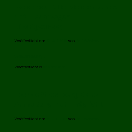
Paddeltour Otterstädter Runde
/ Fällt aus wegen
Niedrigwasser
Veröffentlicht am
23. Juli 2018
von
Ralf Wöckner
weiterlesen
→
Veröffentlicht in
Rheinbrüder
Tour de Strasbourg Keine
Anmeldung mehr möglich !
Veröffentlicht am
29. Juli 2017
von
Ralf Wöckner