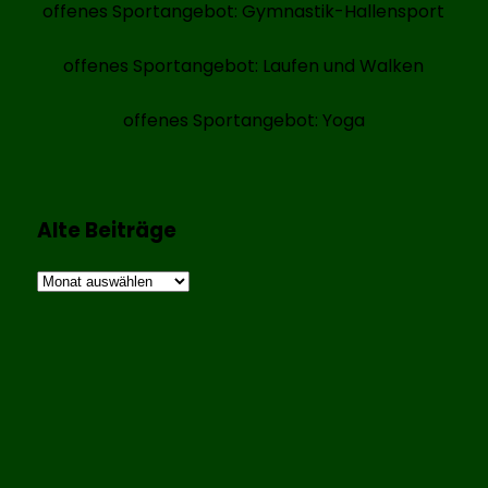
offenes Sportangebot: Gymnastik-Hallensport
offenes Sportangebot: Laufen und Walken
offenes Sportangebot: Yoga
Alte Beiträge
Alte
Beiträge