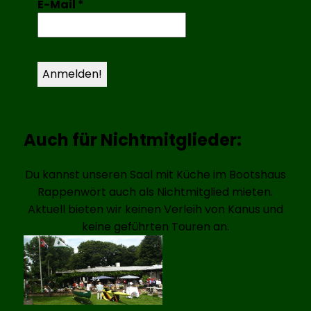
E-Mail
*
Auch für Nichtmitglieder:
Du kannst unseren Saal mit Küche im Bootshaus
Rappenwört auch als Nichtmitglied mieten.
Aktuell bieten wir keinen Verleih von Kanus und
keine geführten Touren an.