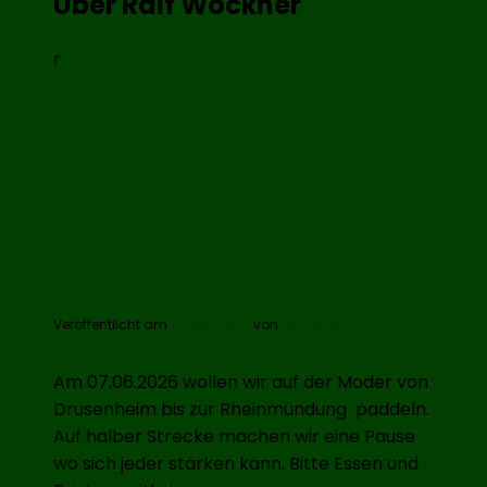
Über Ralf Wöckner
r
Paddeltour auf der Moder /
Muss leider abgesagt werden,
einschließlich Ausweichtermin
!!!
Veröffentlicht am
14. Mai 2026
von
Ralf Wöckner
Am 07.06.2026 wollen wir auf der Moder von
Drusenheim bis zur Rheinmündung paddeln.
Auf halber Strecke machen wir eine Pause
wo sich jeder stärken kann. Bitte Essen und