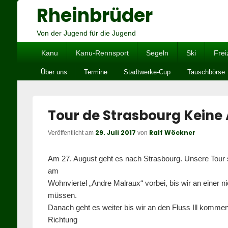
Rheinbrüder
Von der Jugend für die Jugend
Hauptmenü
Kanu
Kanu-Rennsport
Segeln
Ski
Frei
Untermenü
Über uns
Termine
Stadtwerke-Cup
Tauschbörse
Tour de Strasbourg Keine
29. Juli 2017
Ralf Wöckner
Veröffentlicht am
von
Am 27. August geht es nach Strasbourg. Unsere Tour s
am
Wohnviertel „Andre Malraux“ vorbei, bis wir an einer 
müssen.
Danach geht es weiter bis wir an den Fluss Ill kommen.
Richtung