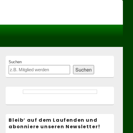
Header
Right
Sidebar
Widget
Area
Primary
Suchen
Sidebar
Suchen
Widget
Area
Bleib‘ auf dem Laufenden und
abonniere unseren Newsletter!