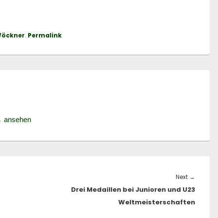
Wöckner
Permalink
.
→
ansehen
Next
Next
→
Drei Medaillen bei Junioren und U23
post:
Weltmeisterschaften