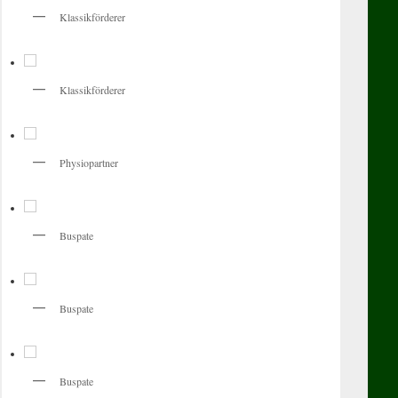
Klassikförderer
Klassikförderer
Physiopartner
Buspate
Buspate
Buspate