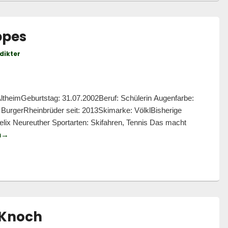
ppes
dikter
heimGeburtstag: 31.07.2002Beruf: Schülerin Augenfarbe:
BurgerRheinbrüder seit: 2013Skimarke: VölklBisherige
 Felix Neureuther Sportarten: Skifahren, Tennis Das macht
Trainersteckbrief: Zoe Kappes
n
→
 Knoch