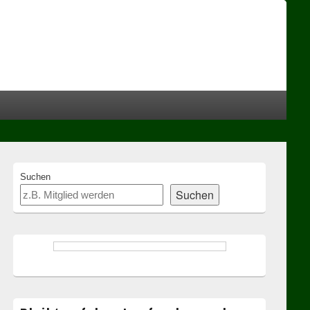
Header
Right
Sidebar
Widget
Area
Primary
Suchen
Sidebar
Suchen
Widget
Area