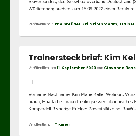
Skiverbandes, des Snowboardverband Deutschland (
Württemberg suchen zum 15.09.2022 einen Berufstrain
Rheinbrüder
Ski
Skirennteam
Trainer
Veröffentlicht in
,
,
,
Trainersteckbrief: Kim Kel
11. September 2020
Giovanna Bene
Veröffentlicht am
von
Vorname Nachname: Kim Marie Keller Wohnort: Würzba
braun; Haarfarbe: braun Lieblingsessen: italienische
Komperdell Bisherige Erfolge: Podestplätze bei BaW
Trainer
Veröffentlicht in