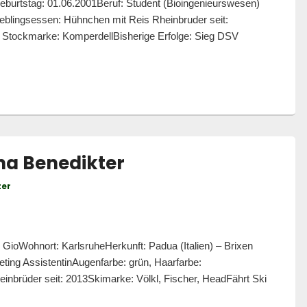
urtstag: 01.06.2001Beruf: Student (Bioingenieurswesen)
eblingsessen: Hühnchen mit Reis Rheinbruder seit:
 Stockmarke: KomperdellBisherige Erfolge: Sieg DSV
na Benedikter
ter
oWohnort: KarlsruheHerkunft: Padua (Italien) – Brixen
ting AssistentinAugenfarbe: grün, Haarfarbe:
nbrüder seit: 2013Skimarke: Völkl, Fischer, HeadFährt Ski
edikter