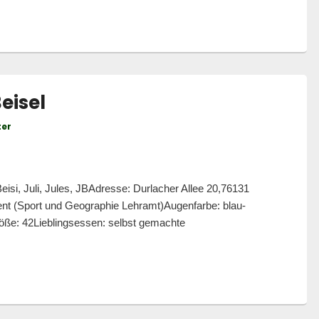
eisel
ter
si, Juli, Jules, JBAdresse: Durlacher Allee 20,76131
nt (Sport und Geographie Lehramt)Augenfarbe: blau-
ße: 42Lieblingsessen: selbst gemachte
: Julian Beisel