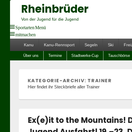
Rheinbrüder
Von der Jugend für die Jugend
Sportarten Menü
mitmachen
Hauptmenü
Kanu
Kanu-Rennsport
Segeln
Ski
Frei
Untermenü
Über uns
Termine
Stadtwerke-Cup
Tauschbörse
KATEGORIE-ARCHIV:
TRAINER
Hier findet ihr Steckbriefe aller Trainer
Ex(e)it to the Mountains!
Jugend Ausfahrt! 19.–23. D