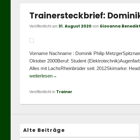
Trainersteckbrief: Domini
31. August 2020
Giovanna Benedik
Veröffentlicht am
von
Vorname Nachname : Dominik Philip MetzgerSpitzna
Oktober 2000Beruf: Student (Elektrotechnik)Augenfar
Alles mit LachsRheinbrüder seit: 2012Skimarke: Head 
Trainersteckbrief: Dominik Metzger
weiterlesen
→
Trainer
Veröffentlicht in
Alte Beiträge