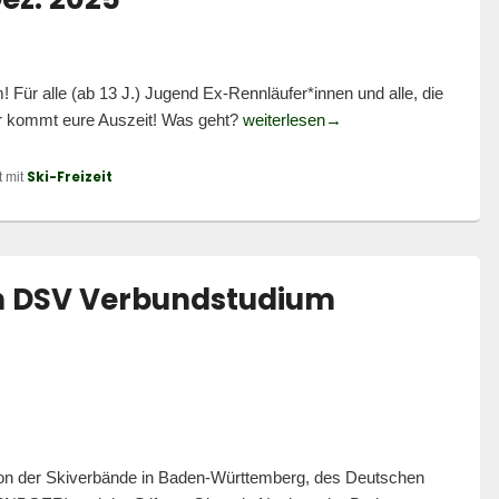
! Für alle (ab 13 J.) Jugend Ex-Rennläufer*innen und alle, die
Ex(e)it to the Mountain
er kommt eure Auszeit! Was geht?
weiterlesen
→
Ski-Freizeit
 mit
 ein DSV Verbundstudium
n der Skiverbände in Baden-Württemberg, des Deutschen