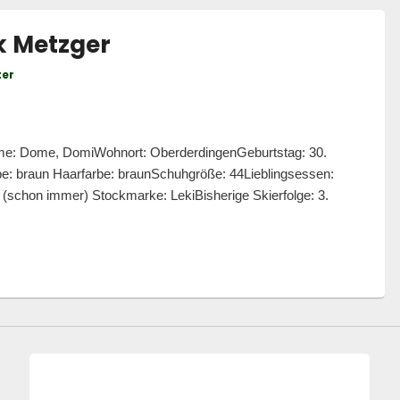
k Metzger
ter
me: Dome, DomiWohnort: OberderdingenGeburtstag: 30.
be: braun Haarfarbe: braunSchuhgröße: 44Lieblingsessen:
(schon immer) Stockmarke: LekiBisherige Skierfolge: 3.