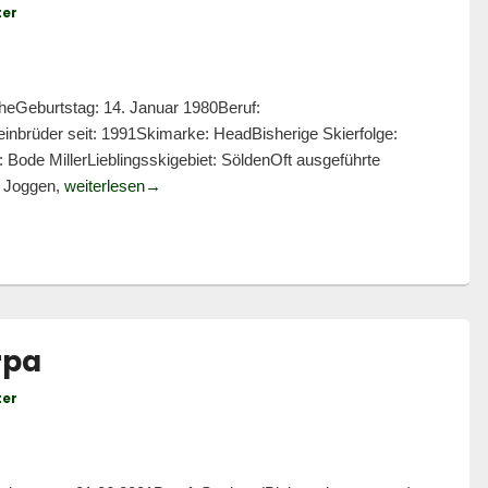
ter
eGeburtstag: 14. Januar 1980Beruf:
einbrüder seit: 1991Skimarke: HeadBisherige Skierfolge:
 Bode MillerLieblingsskigebiet: SöldenOft ausgeführte
Trainersteckbrief: Marcel Knoch
, Joggen,
weiterlesen
→
rpa
ter