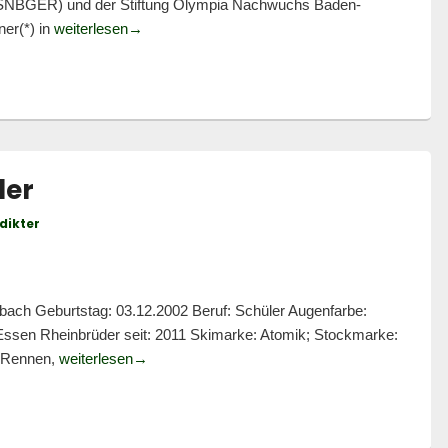
SNBGER) und der Stiftung Olympia Nachwuchs Baden-
Trainer (*) Ski Alpin für ein DSV Verbundstudium
er(*) in
weiterlesen
→
ler
dikter
ch Geburtstag: 03.12.2002 Beruf: Schüler Augenfarbe:
s Essen Rheinbrüder seit: 2011 Skimarke: Atomik; Stockmarke:
Trainersteckbrief: Kim Keller
ü-Rennen,
weiterlesen
→