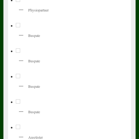
Physiopartner
Buspate
Buspate
Buspate
Buspate
Ausrüster