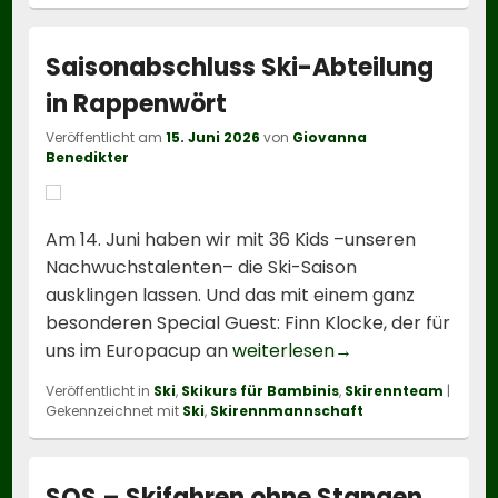
Saisonabschluss Ski-Abteilung
in Rappenwört
Veröffentlicht am
15. Juni 2026
von
Giovanna
Benedikter
Am 14. Juni haben wir mit 36 Kids –unseren
Nachwuchstalenten– die Ski-Saison
ausklingen lassen. Und das mit einem ganz
besonderen Special Guest: Finn Klocke, der für
Saisonabschluss S
uns im Europacup an
weiterlesen
→
Veröffentlicht in
Ski
,
Skikurs für Bambinis
,
Skirennteam
|
Gekennzeichnet mit
Ski
,
Skirennmannschaft
SOS – Skifahren ohne Stangen