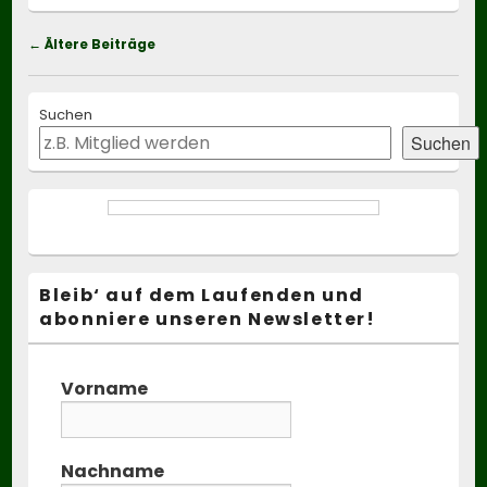
Beitragsnavigation
←
Ältere Beiträge
Primary
Suchen
Sidebar
Widget
Suchen
Area
Bleib‘ auf dem Laufenden und
abonniere unseren Newsletter!
Vorname
Nachname