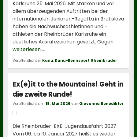
Karlsruhe 25. Mai 2026: Mit starken und vor
allem überzeugenden Auftritten bei der
internationalen Junioren-Regatta in Bratislava
haben die Nachwuchsathletinnen und -
athleten der Rheinbrüder Karlsruhe ein
deutliches Ausrufezeichen gesetzt. Gegen
Rheinbrüder lösen sechs Junioren-WM un
weiterlesen
→
Veröffentlicht in
Kanu
,
Kanu-Rennsport
,
Rheinbrüder
Ex(e)it to the Mountains! Geht in
die zweite Runde!
Veröffentlicht am
18. Mai 2026
von
Giovanna Benedikter
Die Rheinbrüder-EXE-Jugendausfahrt 2027
Vom 06. bis 10. Januar 2027 heißt es wieder: