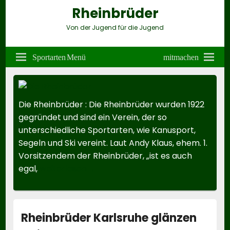
Rheinbrüder
Von der Jugend für die Jugend
Header
Right
Sportarten Menü
mitmachen
Sidebar
Widget
Area
Die Rheinbrüder
:
Die Rheinbrüder wurden 1922
gegründet und sind ein Verein, der so
unterschiedliche Sportarten, wie Kanusport,
Segeln und Ski vereint. Laut Andy Klaus, ehem. 1.
Vorsitzendem der Rheinbrüder, „ist es auch
Die Rheinbrüder
egal,
weiterlesen
→
Rheinbrüder Karlsruhe glänzen