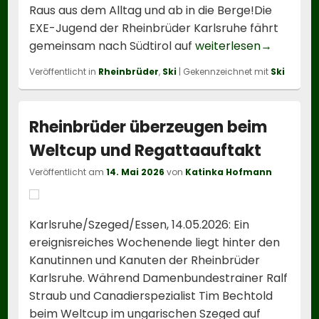
Raus aus dem Alltag und ab in die Berge!Die
EXE-Jugend der Rheinbrüder Karlsruhe fährt
Ex(e)it to
gemeinsam nach Südtirol auf
weiterlesen
→
Veröffentlicht in
Rheinbrüder
,
Ski
|
Gekennzeichnet mit
Ski
Rheinbrüder überzeugen beim
Weltcup und Regattaauftakt
Veröffentlicht am
14. Mai 2026
von
Katinka Hofmann
Karlsruhe/Szeged/Essen, 14.05.2026: Ein
ereignisreiches Wochenende liegt hinter den
Kanutinnen und Kanuten der Rheinbrüder
Karlsruhe. Während Damenbundestrainer Ralf
Straub und Canadierspezialist Tim Bechtold
beim Weltcup im ungarischen Szeged auf