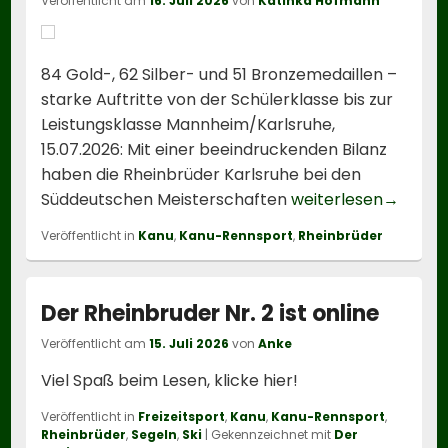
Veröffentlicht am
16. Juli 2026
von
Katinka Hofmann
84 Gold-, 62 Silber- und 51 Bronzemedaillen –
starke Auftritte von der Schülerklasse bis zur
Leistungsklasse Mannheim/Karlsruhe,
15.07.2026: Mit einer beeindruckenden Bilanz
haben die Rheinbrüder Karlsruhe bei den
Rheinbrü
Süddeutschen Meisterschaften
weiterlesen
→
Veröffentlicht in
Kanu
,
Kanu-Rennsport
,
Rheinbrüder
Der Rheinbruder Nr. 2 ist online
Veröffentlicht am
15. Juli 2026
von
Anke
Viel Spaß beim Lesen, klicke hier!
Veröffentlicht in
Freizeitsport
,
Kanu
,
Kanu-Rennsport
,
Rheinbrüder
,
Segeln
,
Ski
|
Gekennzeichnet mit
Der