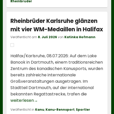
Rheinbruder
Rheinbrüder Karlsruhe glänzen
mit vier WM-Medaillen in Halifax
Veröffentlicht am
8. Juli 2026
von
Katinka Hofmann
Halifax/Karlsruhe, 08.07.2026: Auf dem Lake
Banook in Dartmouth, einem traditionsreichen
Zentrum des kanadischen Kanusports, wurden
bereits zahlreiche internationale
Großveranstaltungen ausgetragen. Im
Stadtteil Dartmouth, auf der international
bekannten Regattastrecke, trafen die
Rheinbrüder Karlsruhe glänzen mit vier 
weiterlesen
→
Veröffentlicht in
Kanu
,
Kanu-Rennsport
,
Sportler