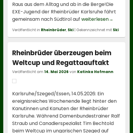
Raus aus dem Alltag und ab in die Berge!Die
EXE-Jugend der Rheinbrüder Karlsruhe fährt
Ex(e)it to
gemeinsam nach Südtirol auf
weiterlesen
→
Veröffentlicht in
Rheinbrüder
,
Ski
|
Gekennzeichnet mit
Ski
Rheinbrüder überzeugen beim
Weltcup und Regattaauftakt
Veröffentlicht am
14. Mai 2026
von
Katinka Hofmann
Karlsruhe/Szeged/Essen, 14.05.2026: Ein
ereignisreiches Wochenende liegt hinter den
Kanutinnen und Kanuten der Rheinbrüder
Karlsruhe. Während Damenbundestrainer Ralf
Straub und Canadierspezialist Tim Bechtold
beim Weltcup im ungarischen Szeged auf