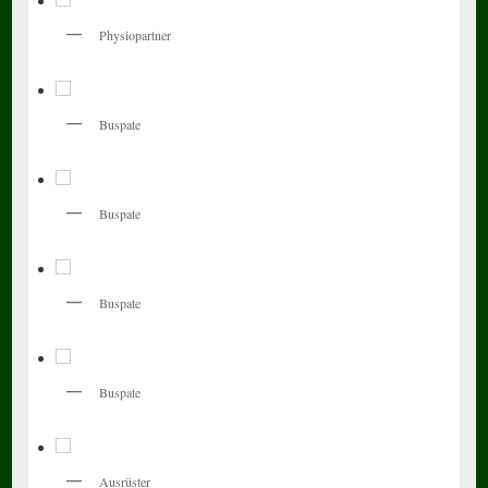
Physiopartner
Buspate
Buspate
Buspate
Buspate
Ausrüster