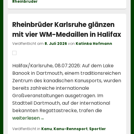
Rheinbruder
Rheinbrüder Karlsruhe glänzen
mit vier WM-Medaillen in Halifax
Veröffentlicht am
8. Juli 2026
von
Katinka Hofmann
Halifax/Karlsruhe, 08.07.2026: Auf dem Lake
Banook in Dartmouth, einem traditionsreichen
Zentrum des kanadischen Kanusports, wurden
bereits zahlreiche internationale
Großveranstaltungen ausgetragen. Im
Stadtteil Dartmouth, auf der international
bekannten Regattastrecke, trafen die
Rheinbrüder Karlsruhe glänzen mit vier 
weiterlesen
→
Veröffentlicht in
Kanu
,
Kanu-Rennsport
,
Sportler