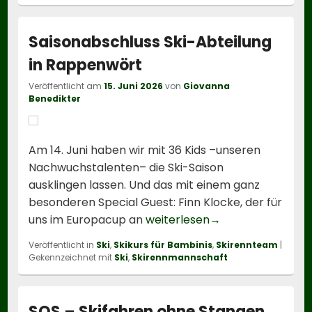
Saisonabschluss Ski-Abteilung
in Rappenwört
Veröffentlicht am
15. Juni 2026
von
Giovanna
Benedikter
Am 14. Juni haben wir mit 36 Kids –unseren
Nachwuchstalenten– die Ski-Saison
ausklingen lassen. Und das mit einem ganz
besonderen Special Guest: Finn Klocke, der für
Saisonabschluss S
uns im Europacup an
weiterlesen
→
Veröffentlicht in
Ski
,
Skikurs für Bambinis
,
Skirennteam
|
Gekennzeichnet mit
Ski
,
Skirennmannschaft
SOS – Skifahren ohne Stangen