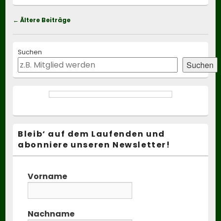
Beitragsnavigation
←
Ältere Beiträge
Primary
Suchen
Sidebar
Widget
Suchen
Area
Bleib‘ auf dem Laufenden und
abonniere unseren Newsletter!
Vorname
Nachname