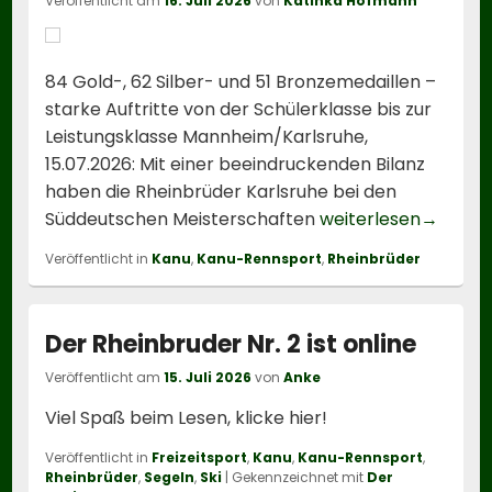
Veröffentlicht am
16. Juli 2026
von
Katinka Hofmann
84 Gold-, 62 Silber- und 51 Bronzemedaillen –
starke Auftritte von der Schülerklasse bis zur
Leistungsklasse Mannheim/Karlsruhe,
15.07.2026: Mit einer beeindruckenden Bilanz
haben die Rheinbrüder Karlsruhe bei den
Rheinbrü
Süddeutschen Meisterschaften
weiterlesen
→
Veröffentlicht in
Kanu
,
Kanu-Rennsport
,
Rheinbrüder
Der Rheinbruder Nr. 2 ist online
Veröffentlicht am
15. Juli 2026
von
Anke
Viel Spaß beim Lesen, klicke hier!
Veröffentlicht in
Freizeitsport
,
Kanu
,
Kanu-Rennsport
,
Rheinbrüder
,
Segeln
,
Ski
|
Gekennzeichnet mit
Der