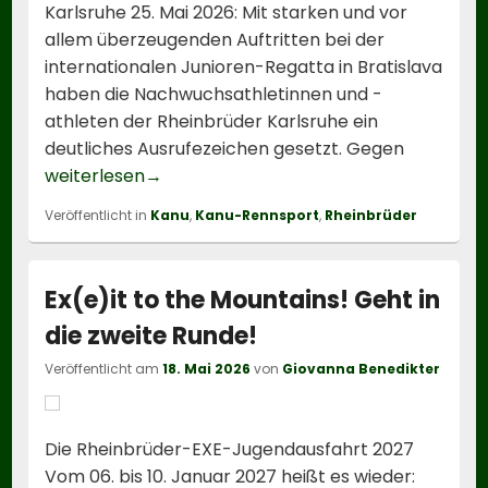
Karlsruhe 25. Mai 2026: Mit starken und vor
allem überzeugenden Auftritten bei der
internationalen Junioren-Regatta in Bratislava
haben die Nachwuchsathletinnen und -
athleten der Rheinbrüder Karlsruhe ein
deutliches Ausrufezeichen gesetzt. Gegen
Rheinbrüder lösen sechs Junioren-WM un
weiterlesen
→
Veröffentlicht in
Kanu
,
Kanu-Rennsport
,
Rheinbrüder
Ex(e)it to the Mountains! Geht in
die zweite Runde!
Veröffentlicht am
18. Mai 2026
von
Giovanna Benedikter
Die Rheinbrüder-EXE-Jugendausfahrt 2027
Vom 06. bis 10. Januar 2027 heißt es wieder: