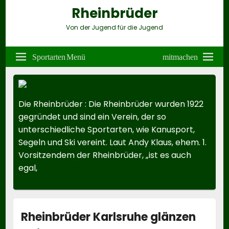
Rheinbrüder
Von der Jugend für die Jugend
Header
Right
Sportarten Menü
mitmachen
Sidebar
Widget
Area
Die Rheinbrüder
:
Die Rheinbrüder wurden 1922
gegründet und sind ein Verein, der so
unterschiedliche Sportarten, wie Kanusport,
Segeln und Ski vereint. Laut Andy Klaus, ehem. 1.
Vorsitzendem der Rheinbrüder, „ist es auch
Die Rheinbrüder
egal,
weiterlesen
→
Rheinbrüder Karlsruhe glänzen