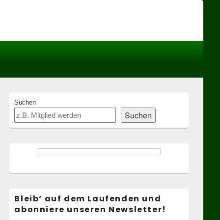
Header
Right
Sidebar
Widget
Area
Primary
Suchen
Sidebar
Suchen
Widget
Area
Bleib‘ auf dem Laufenden und
abonniere unseren Newsletter!