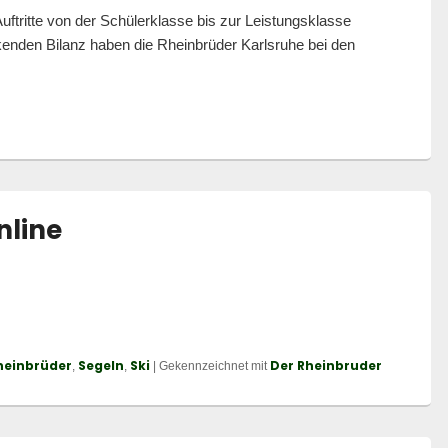
uftritte von der Schülerklasse bis zur Leistungsklasse
kenden Bilanz haben die Rheinbrüder Karlsruhe bei den
r Karlsruhe glänzen mit 197 Medaillen bei Süddeutschen Meistersch
nline
heinbrüder
Segeln
Ski
Der Rheinbruder
,
,
|
Gekennzeichnet mit