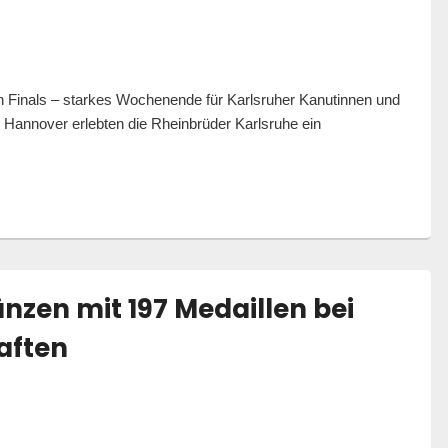
 Finals – starkes Wochenende für Karlsruher Kanutinnen und
Hannover erlebten die Rheinbrüder Karlsruhe ein
 Karlsruhe glänzen zwischen Szeged und Hannover
nzen mit 197 Medaillen bei
aften