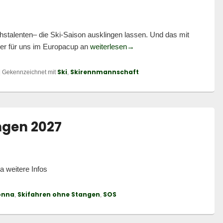
stalenten– die Ski-Saison ausklingen lassen. Und das mit
Saisonabschluss Ski-Abteilu
er für uns im Europacup an
weiterlesen
→
Ski
Skirennmannschaft
|
Gekennzeichnet mit
,
ngen 2027
 weitere Infos
onna
Skifahren ohne Stangen
SOS
,
,