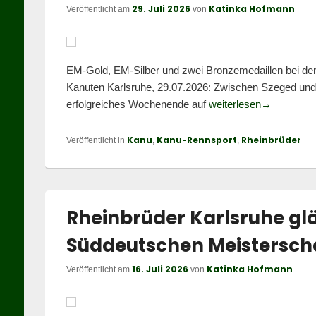
29. Juli 2026
Katinka Hofmann
Veröffentlicht am
von
EM-Gold, EM-Silber und zwei Bronzemedaillen bei den
Kanuten Karlsruhe, 29.07.2026: Zwischen Szeged und 
Rheinbrüder
erfolgreiches Wochenende auf
weiterlesen
→
Kanu
Kanu-Rennsport
Rheinbrüder
Veröffentlicht in
,
,
Rheinbrüder Karlsruhe glä
Süddeutschen Meistersch
16. Juli 2026
Katinka Hofmann
Veröffentlicht am
von