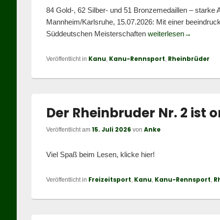
84 Gold-, 62 Silber- und 51 Bronzemedaillen – starke A
Mannheim/Karlsruhe, 15.07.2026: Mit einer beeindruc
Rheinbrüde
Süddeutschen Meisterschaften
weiterlesen
→
Kanu
Kanu-Rennsport
Rheinbrüder
Veröffentlicht in
,
,
Der Rheinbruder Nr. 2 ist o
15. Juli 2026
Anke
Veröffentlicht am
von
Viel Spaß beim Lesen, klicke hier!
Freizeitsport
Kanu
Kanu-Rennsport
R
Veröffentlicht in
,
,
,