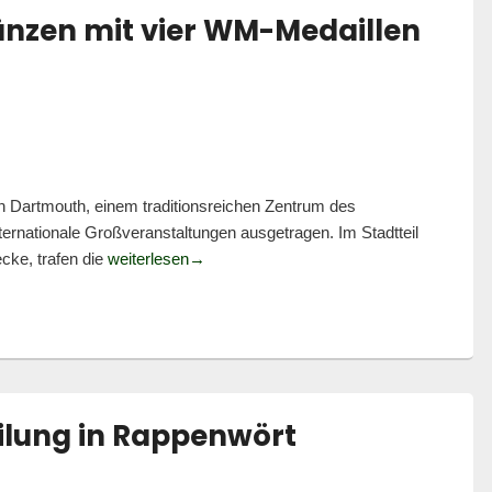
änzen mit vier WM-Medaillen
n Dartmouth, einem traditionsreichen Zentrum des
ernationale Großveranstaltungen ausgetragen. Im Stadtteil
Rheinbrüder Karlsruhe glänzen mit vier WM
cke, trafen die
weiterlesen
→
ilung in Rappenwört