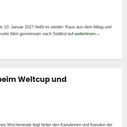
 10. Januar 2027 heißt es wieder: Raus aus dem Alltag und
Ex(e)it to the Mo
sruhe fährt gemeinsam nach Südtirol auf
weiterlesen
→
beim Weltcup und
ches Wochenende liegt hinter den Kanutinnen und Kanuten der