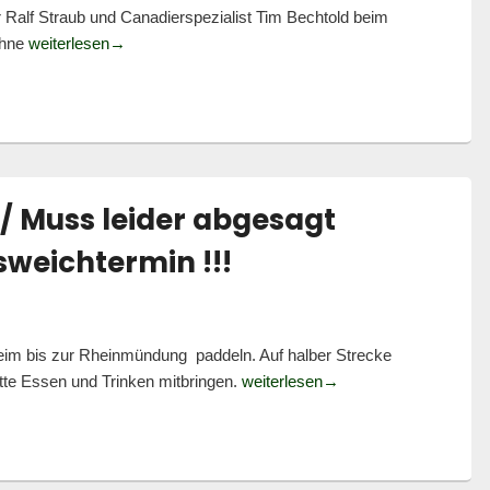
Ralf Straub und Canadierspezialist Tim Bechtold beim
Rheinbrüder überzeugen beim Weltcup und Regattaau
ühne
weiterlesen
→
/ Muss leider abgesagt
sweichtermin !!!
eim bis zur Rheinmündung paddeln. Auf halber Strecke
Paddeltour auf der Mode
tte Essen und Trinken mitbringen.
weiterlesen
→