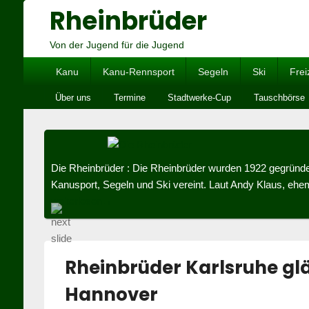
Rheinbrüder
Von der Jugend für die Jugend
Hauptmenü
Kanu
Kanu-Rennsport
Segeln
Ski
Frei
Untermenü
Über uns
Termine
Stadtwerke-Cup
Tauschbörse
Die Rheinbrüder
:
Die Rheinbrüder wurden 1922 gegründet 
Kanusport, Segeln und Ski vereint. Laut Andy Klaus, ehem
Die Rheinbrüder
weiterlesen
→
Rheinbrüder Karlsruhe gl
Hannover