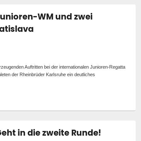
Junioren-WM und zwei
atislava
zeugenden Auftritten bei der internationalen Junioren-Regatta
leten der Rheinbrüder Karlsruhe ein deutliches
r lösen sechs Junioren-WM und zwei Junioren-EM-Tickets in Bratis
Geht in die zweite Runde!