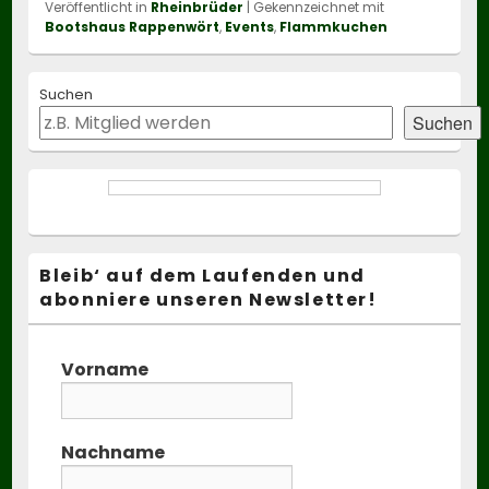
Veröffentlicht in
Rheinbrüder
|
Gekennzeichnet mit
Bootshaus Rappenwört
,
Events
,
Flammkuchen
Primary
Suchen
Sidebar
Widget
Suchen
Area
Bleib‘ auf dem Laufenden und
abonniere unseren Newsletter!
Vorname
Nachname