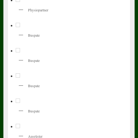
Physiopartner
Buspate
Buspate
Buspate
Buspate
Ausrüster