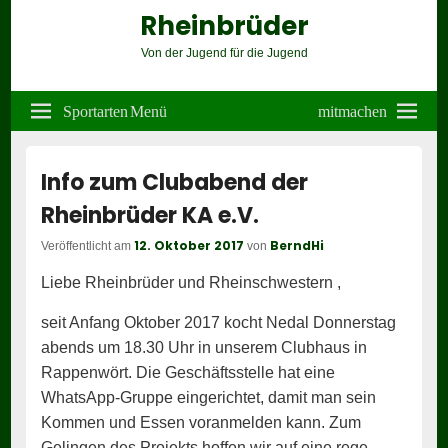
Rheinbrüder
Von der Jugend für die Jugend
Header
Right
Sportarten Menü
mitmachen
Sidebar
Widget
Area
Info zum Clubabend der
Rheinbrüder KA e.V.
12. Oktober 2017
BerndHi
Veröffentlicht am
von
Liebe Rheinbrüder und Rheinschwestern ,
seit Anfang Oktober 2017 kocht Nedal Donnerstag
abends um 18.30 Uhr in unserem Clubhaus in
Rappenwört. Die Geschäftsstelle hat eine
WhatsApp-Gruppe eingerichtet, damit man sein
Kommen und Essen voranmelden kann. Zum
Gelingen des Projekts hoffen wir auf eine rege