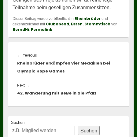
Teilnahme beim geselligen Zusammensitzen.
Rheinbrüder
Dieser Beitrag wurde veröffentlicht in
und
Clubabend
Essen
Stammtisch
gekennzeichnet mit
,
,
von
BerndHi
Permalink
.
Beitragsnavigation
Previous
←
Previous
Rheinbrüder erkämpfen vier Medaillen bei
post:
Olympic Hope Games
Next
Next
→
42. Wanderung mit BeBe in die Pfalz
post:
Primary
Suchen
Sidebar
Suchen
Widget
Area