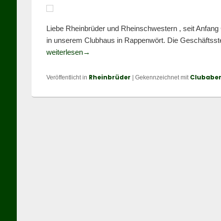
Liebe Rheinbrüder und Rheinschwestern , seit Anfan
in unserem Clubhaus in Rappenwört. Die Geschäftsste
Info zum Clubabend der Rheinbrüder KA e.
weiterlesen
→
Rheinbrüder
Clubabe
Veröffentlicht in
|
Gekennzeichnet mit