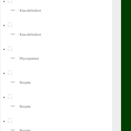
Klassikförderer
Klassikförderer
Physiopartner
Buspate
Buspate
Buspate