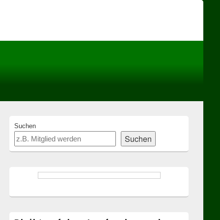
Header
Right
Sidebar
Widget
Area
Primary
Suchen
Sidebar
Suchen
Widget
Area