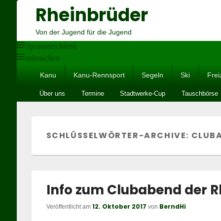
Rheinbrüder
Von der Jugend für die Jugend
Sportarten Menü
mitmachen
Hauptmenü
Kanu
Kanu-Rennsport
Segeln
Ski
Frei
Untermenü
Über uns
Termine
Stadtwerke-Cup
Tauschbörse
SCHLÜSSELWÖRTER-ARCHIVE:
CLUB
Info zum Clubabend der R
12. Oktober 2017
BerndHi
Veröffentlicht am
von