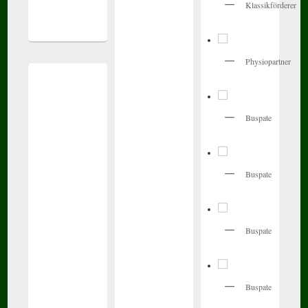
Klassikförderer
Physiopartner
Buspate
Buspate
Buspate
Buspate