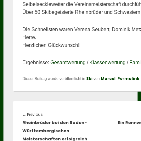
Seibelsecklewetter die Vereinsmeisterschaft durchfü
Über 50 Skibegeisterte Rheinbrüder und Schwestern
Die Schnellsten waren Verena Seubert, Dominik Met
Herre.
Herzlichen Glückwunsch!!
Ergebnisse:
Gesamtwertung
/
Klassenwertung
/
Fami
Ski
Marcel
Permalink
Dieser Beitrag wurde veröffentlicht in
von
.
Beitragsnavigation
Previous
←
Previous
Rheinbrüder bei den Baden-
post:
Ein Rennw
Württembergischen
Meisterschaften erfolgreich