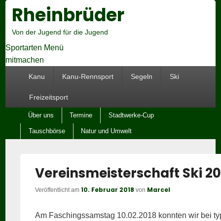
Rheinbrüder
Hea
Righ
Sid
Von der Jugend für die Jugend
Wid
Are
Sportarten Menü
mitmachen
Hauptmenü
Kanu
Kanu-Rennsport
Segeln
Ski
Freizeitsport
Untermenü
Über uns
Termine
Stadtwerke-Cup
Tauschbörse
Natur und Umwelt
Vereinsmeisterschaft Ski 20
10. Februar 2018
Marcel
Veröffentlicht am
von
Am Faschingssamstag 10.02.2018 konnten wir bei t