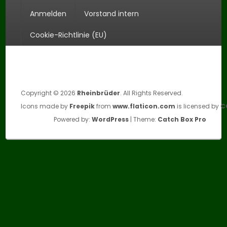
Anmelden
Vorstand intern
Cookie-Richtlinie (EU)
Copyright © 2026
Rheinbrüder
. All Rights Reserved.
Icons made by
Freepik
from
www.flaticon.com
is licensed by
C
Powered by:
WordPress
| Theme:
Catch Box Pro