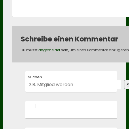
Schreibe einen Kommentar
Du musst
angemeldet
sein, um einen Kommentar abzugeben
Primary
Suchen
Sidebar
Widget
S
Area