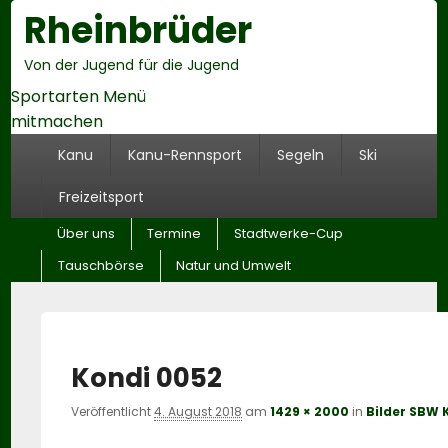
Rheinbrüder
He
Rig
Sid
Von der Jugend für die Jugend
Wid
Are
Sportarten Menü
mitmachen
Hauptmenü
Kanu
Kanu-Rennsport
Segeln
Ski
Freizeitsport
Untermenü
Über uns
Termine
Stadtwerke-Cup
Tauschbörse
Natur und Umwelt
Kondi 0052
Veröffentlicht
4. August 2018
am
1429 × 2000
in
Bilder SBW