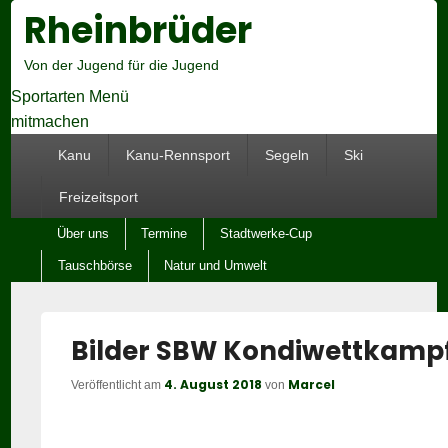
Rheinbrüder
Hea
Righ
Sid
Von der Jugend für die Jugend
Wid
Are
Sportarten Menü
mitmachen
Hauptmenü
Kanu
Kanu-Rennsport
Segeln
Ski
Freizeitsport
Untermenü
Über uns
Termine
Stadtwerke-Cup
Tauschbörse
Natur und Umwelt
Bilder SBW Kondiwettkampf
4. August 2018
Marcel
Veröffentlicht am
von