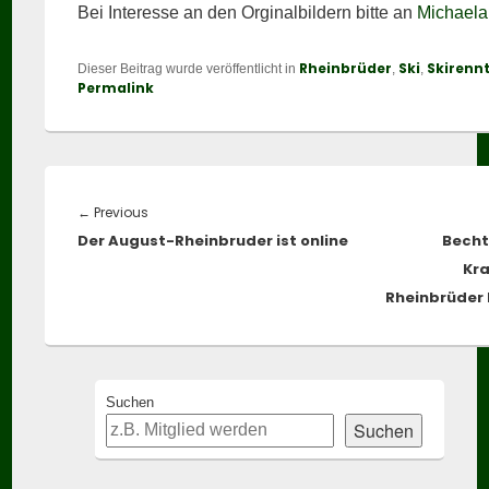
Bei Interesse an den Orginalbildern bitte an
Michael
Rheinbrüder
Ski
Skirenn
Dieser Beitrag wurde veröffentlicht in
,
,
Permalink
Beitragsnavigation
Previous
←
Previous
Der August-Rheinbruder ist online
post:
Becht
Kra
Rheinbrüder
Primary
Suchen
Sidebar
Suchen
Widget
Area