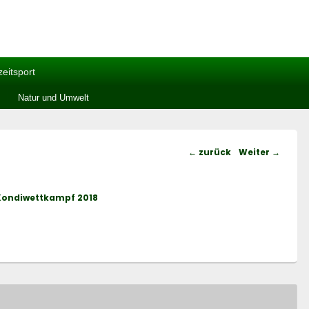
zeitsport
Natur und Umwelt
Bildnavigation
← zurück
Weiter →
Kondiwettkampf 2018