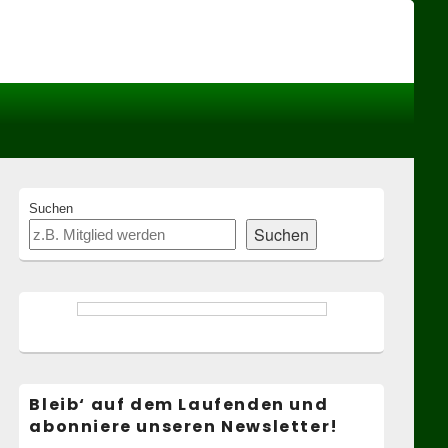
Header
Right
Sidebar
Widget
Area
Primary
Suchen
Sidebar
Suchen
Widget
Area
Bleib‘ auf dem Laufenden und
abonniere unseren Newsletter!