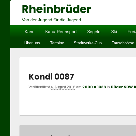
Rheinbrüder
Von der Jugend für die Jugend
Hauptmenü
Kanu
Kanu-Rennsport
Segeln
Ski
Frei
Untermenü
Über uns
Termine
Stadtwerke-Cup
Tauschbörse
Kondi 0087
2000 × 1333
Bilder SBW 
Veröffentlicht
4. August 2018
am
in