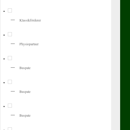
Klassikförderer
Physiopartner
Buspate
Buspate
Buspate