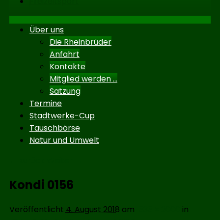
Freizeitsport
Untermenü
Über uns
Die Rheinbrüder
Anfahrt
Kontakte
Mitglied werden …
Satzung
Termine
Stadtwerke-Cup
Tauschbörse
Natur und Umwelt
Bildnavigation
← zurück
Weiter →
Kondi 0156
Veröffentlicht
4. August 2018
am
1333 × 2000
in