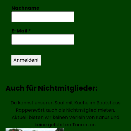
Nachname
E-Mail
*
Auch für Nichtmitglieder:
Du kannst unseren Saal mit Küche im Bootshaus
Rappenwört auch als Nichtmitglied mieten.
Aktuell bieten wir keinen Verleih von Kanus und
keine geführten Touren an.