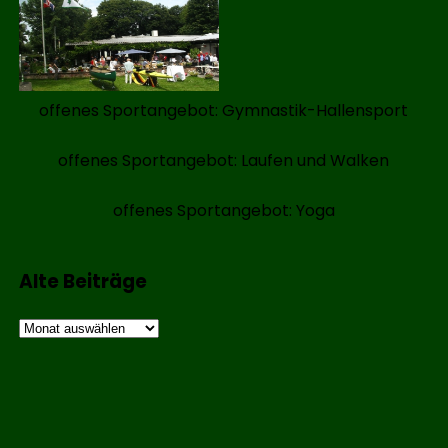
offenes Sportangebot: Gymnastik-Hallensport
offenes Sportangebot: Laufen und Walken
offenes Sportangebot: Yoga
Alte Beiträge
Alte
Beiträge