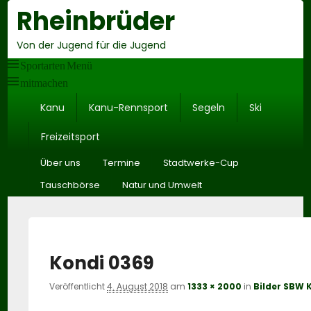
Rheinbrüder
He
Rig
Sid
Von der Jugend für die Jugend
Wid
Are
Sportarten Menü
mitmachen
Hauptmenü
Kanu
Kanu-Rennsport
Segeln
Ski
Freizeitsport
Untermenü
Über uns
Termine
Stadtwerke-Cup
Tauschbörse
Natur und Umwelt
Kondi 0369
Veröffentlicht
4. August 2018
am
1333 × 2000
in
Bilder SBW 