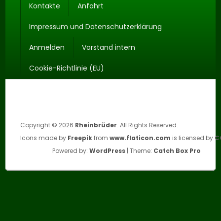
Seitenfuß-
Kontakte
Anfahrt
Menü
Impressum und Datenschutzerklärung
Anmelden
Vorstand intern
Cookie-Richtlinie (EU)
Copyright © 2026
Rheinbrüder
. All Rights Reserved.
Icons made by
Freepik
from
www.flaticon.com
is licensed by
C
Powered by:
WordPress
| Theme:
Catch Box Pro