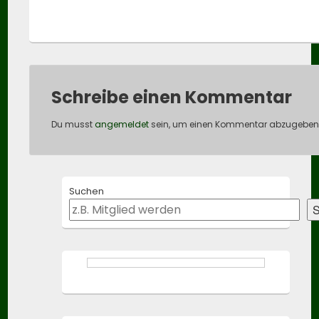
Schreibe einen Kommentar
Du musst
angemeldet
sein, um einen Kommentar abzugeben
Primary
Suchen
Sidebar
Widget
S
Area