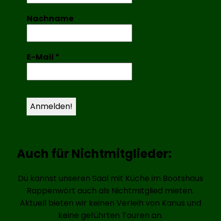
Nachname
E-Mail
*
Auch für Nichtmitglieder:
Du kannst unseren Saal mit Küche im Bootshaus
Rappenwört auch als Nichtmitglied mieten.
Aktuell bieten wir keinen Verleih von Kanus und
keine geführten Touren an.