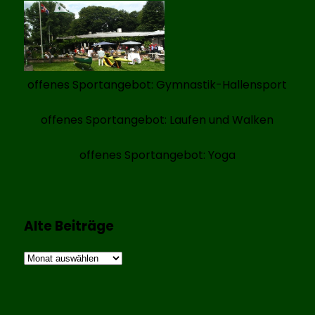
offenes Sportangebot: Gymnastik-Hallensport
offenes Sportangebot: Laufen und Walken
offenes Sportangebot: Yoga
Alte Beiträge
Alte
Beiträge