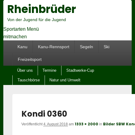
Rheinbrüder
Hea
Righ
Sid
Von der Jugend für die Jugend
Wid
Are
Sportarten Menü
mitmachen
Hauptmenü
Kanu
Kanu-Rennsport
Segeln
Ski
Freizeitsport
Untermenü
Über uns
Termine
Stadtwerke-Cup
Tauschbörse
Natur und Umwelt
Kondi 0360
1333 × 2000
Bilder SBW Kon
Veröffentlicht
4. August 2018
am
in