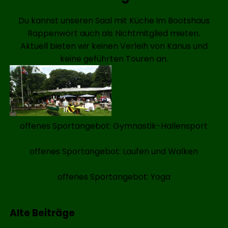
Du kannst unseren Saal mit Küche im Bootshaus
Rappenwört auch als Nichtmitglied mieten.
Aktuell bieten wir keinen Verleih von Kanus und
keine geführten Touren an.
offenes Sportangebot: Gymnastik-Hallensport
offenes Sportangebot: Laufen und Walken
offenes Sportangebot: Yoga
Alte Beiträge