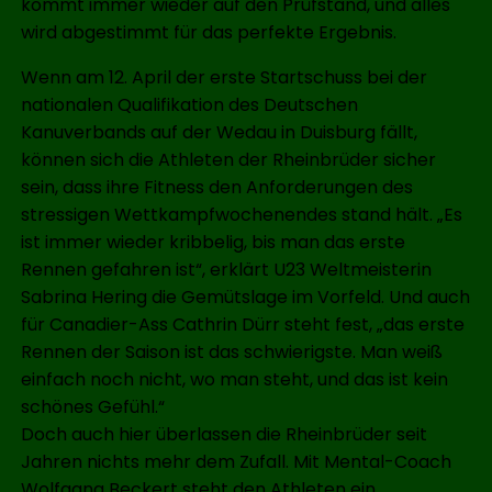
kommt immer wieder auf den Prüfstand, und alles
wird abgestimmt für das perfekte Ergebnis.
Wenn am 12. April der erste Startschuss bei der
nationalen Qualifikation des Deutschen
Kanuverbands auf der Wedau in Duisburg fällt,
können sich die Athleten der Rheinbrüder sicher
sein, dass ihre Fitness den Anforderungen des
stressigen Wettkampfwochenendes stand hält. „Es
ist immer wieder kribbelig, bis man das erste
Rennen gefahren ist“, erklärt U23 Weltmeisterin
Sabrina Hering die Gemütslage im Vorfeld. Und auch
für Canadier-Ass Cathrin Dürr steht fest, „das erste
Rennen der Saison ist das schwierigste. Man weiß
einfach noch nicht, wo man steht, und das ist kein
schönes Gefühl.“
Doch auch hier überlassen die Rheinbrüder seit
Jahren nichts mehr dem Zufall. Mit Mental-Coach
Wolfgang Beckert steht den Athleten ein