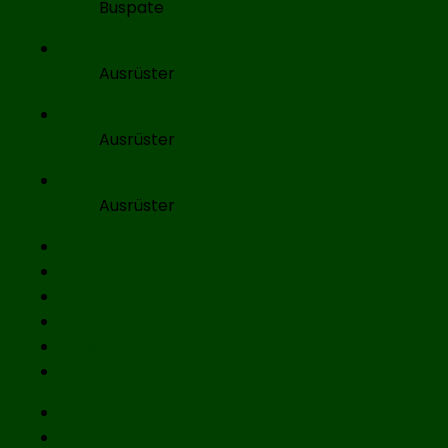
Buspate
Ausrüster
Ausrüster
Ausrüster
Seitenfuß-
Kontakte
Anfahrt
Menü
Impressum und Datenschutzerklärung
Anmelden
Vorstand intern
Cookie-Richtlinie (EU)
Facebook
YouTube