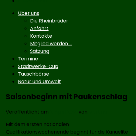
Freizeitsport
Untermenü
Über uns
Die Rheinbrüder
Anfahrt
Kontakte
Mitglied werden …
Satzung
Termine
Stadtwerke-Cup
Tauschbörse
Natur und Umwelt
Saisonbeginn mit Paukenschlag
Veröffentlicht am
2. April 2014
von
Martina
Mit dem ersten nationalen
Qualifikationswochenende beginnt für die Kanuelite