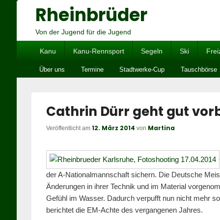
Rheinbrüder
Von der Jugend für die Jugend
Hauptmenü
Kanu
Kanu-Rennsport
Segeln
Ski
Frei
Untermenü
Über uns
Termine
Stadtwerke-Cup
Tauschbörse
Cathrin Dürr geht gut vorb
12. März 2014
Martina
Veröffentlicht am
von
der A-Nationalmannschaft sichern. Die Deutsche Meist
Änderungen in ihrer Technik und im Material vorgenom
Gefühl im Wasser. Dadurch verpufft nun nicht mehr so vi
berichtet die EM-Achte des vergangenen Jahres.