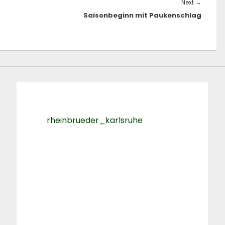
Next
Next
→
Saisonbeginn mit Paukenschlag
post:
rheinbrueder_karlsruhe