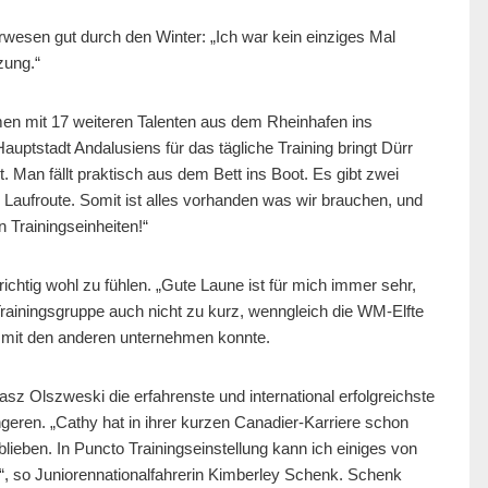
rwesen gut durch den Winter: „Ich war kein einziges Mal
zung.“
men mit 17 weiteren Talenten aus dem Rheinhafen ins
auptstadt Andalusiens für das tägliche Training bringt Dürr
. Man fällt praktisch aus dem Bett ins Boot. Es gibt zwei
Laufroute. Somit ist alles vorhanden was wir brauchen, und
 Trainingseinheiten!“
richtig wohl zu fühlen. „Gute Laune ist für mich immer sehr,
Trainingsgruppe auch nicht zu kurz, wenngleich die WM-Elfte
iel mit den anderen unternehmen konnte.
 Olszweski die erfahrenste und international erfolgreichste
üngeren. „Cathy hat in ihrer kurzen Canadier-Karriere schon
blieben. In Puncto Trainingseinstellung kann ich einiges von
!“, so Juniorennationalfahrerin Kimberley Schenk. Schenk