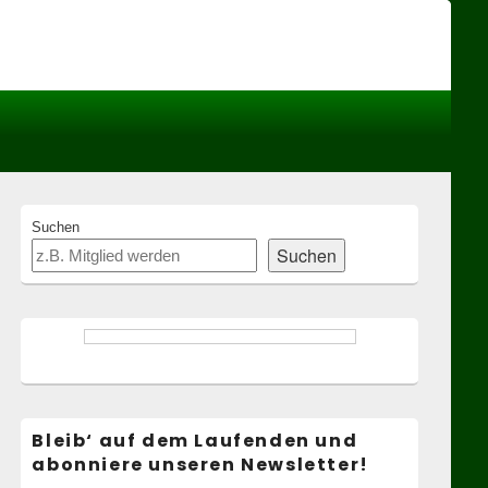
Header
Right
Sidebar
Widget
Area
Primary
Suchen
Sidebar
Suchen
Widget
Area
Bleib‘ auf dem Laufenden und
abonniere unseren Newsletter!