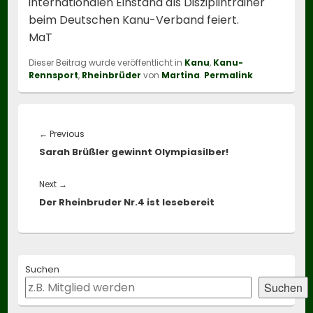
internationalen Einstand als Disziplintrainer
beim Deutschen Kanu-Verband feiert.
MaT
Dieser Beitrag wurde veröffentlicht in
Kanu
,
Kanu-
Rennsport
,
Rheinbrüder
von
Martina
.
Permalink
Beitragsnavigation
Previous
←
Previous
Sarah Brüßler gewinnt Olympiasilber!
post:
Next
Next
→
Der Rheinbruder Nr.4 ist lesebereit
post:
Primary
Suchen
Sidebar
Widget
Suchen
Area