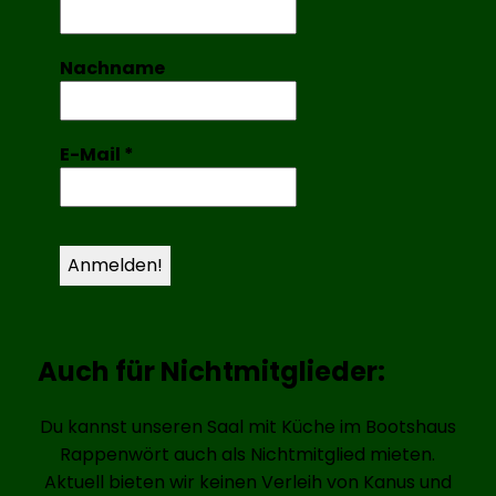
Nachname
E-Mail
*
Auch für Nichtmitglieder:
Du kannst unseren Saal mit Küche im Bootshaus
Rappenwört auch als Nichtmitglied mieten.
Aktuell bieten wir keinen Verleih von Kanus und