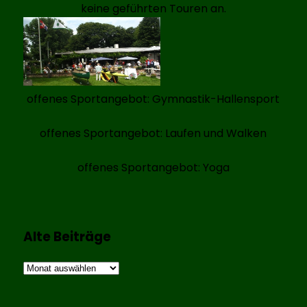
keine geführten Touren an.
offenes Sportangebot: Gymnastik-Hallensport
offenes Sportangebot: Laufen und Walken
offenes Sportangebot: Yoga
Alte Beiträge
Alte
Beiträge