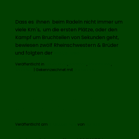
Dass es ihnen beim Radeln nicht immer um
viele Km´s, um die ersten Plätze, oder den
Kampf um Bruchteilen von Sekunden geht,
bewiesen zwölf Rheinschwestern & Brüder
Genussradeln
und folgten der
weiterlesen
→
im
Veröffentlicht in
Freizeitsport
,
Radsport
,
Rheinbrüder
,
Mai
Wandern
|
Gekennzeichnet mit
Radwandern
40 Jahre Rennradfahren bei
den Rheinbrüdern
Veröffentlicht am
9. Oktober 2015
von
BerndHi