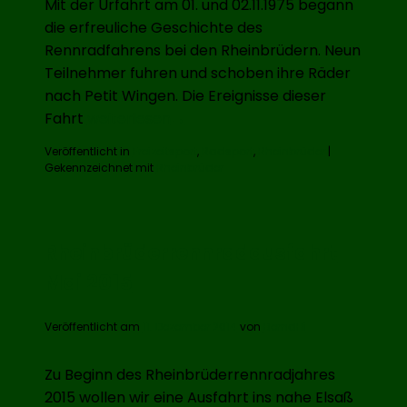
Mit der Urfahrt am 01. und 02.11.1975 begann
die erfreuliche Geschichte des
Rennradfahrens bei den Rheinbrüdern. Neun
Teilnehmer fuhren und schoben ihre Räder
nach Petit Wingen. Die Ereignisse dieser
40
Fahrt
weiterlesen
→
Jahre
Veröffentlicht in
Freizeitsport
,
Radsport
,
Rheinbrüder
|
Rennradfahren
Gekennzeichnet mit
Rheinbrüder
bei
den
Rheinbrüdern
Rheinbrüderrennradausfahrt
Mai 2015
Veröffentlicht am
11. Dezember 2014
von
BerndHi
Zu Beginn des Rheinbrüderrennradjahres
2015 wollen wir eine Ausfahrt ins nahe Elsaß