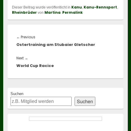
Kanu
Kanu-Rennsport
Dieser Beitrag wurde veröffentlicht in
,
,
Rheinbrüder
Martina
Permalink
von
.
Beitragsnavigation
Previous
←
Previous
Ostertraining am Stubaier Gletscher
post:
Next
Next
→
World Cup Racice
post:
Primary
Suchen
Sidebar
Suchen
Widget
Area