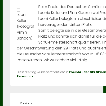
Beim Finale des Deutschen Schüler i
Leonie Keller und Finn Klocke zwei Rh
Leoni
Leoni Keller belegte im abschließen
Keller
hervorragenden dritten Platz.
(Fotograf
Somit belegte sie in der Gesamtwer
Armin
Platz und konnte sich damit für die 
Schoch)
Schülermeisterschaft qualifizieren. Fi
der Gesamtwertung den 29. Platz und qualifiziert
die Deutsche Schülermeisterschaft von 15.-18.03
Partenkirchen. Wir wünschen viel Erfolg.
Dieser Beitrag wurde veröffentlicht in
Rheinbrüder
,
Ski
,
Skire
Permalink
Beitragsnavigation
Previous
←
Previous