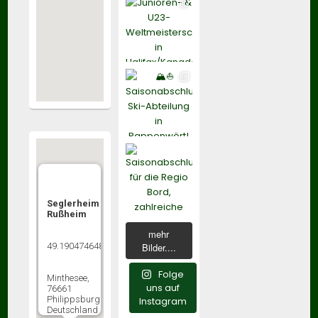
Seglerheim
Rußheim
mehr
49.190474648805356,8.4081648675633
Bilder....
Folge
Minthesee,
uns auf
76661
Philippsburg
Instagram
Deutschland