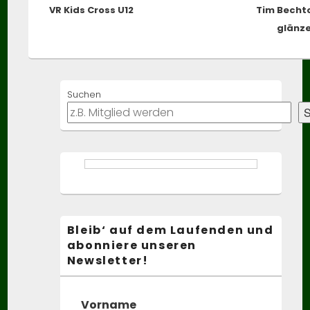
VR Kids Cross U12
post:
Tim Becht
glänze
Primary
Suchen
Sidebar
Widget
S
Area
Bleib‘ auf dem Laufenden und
abonniere unseren
Newsletter!
Vorname