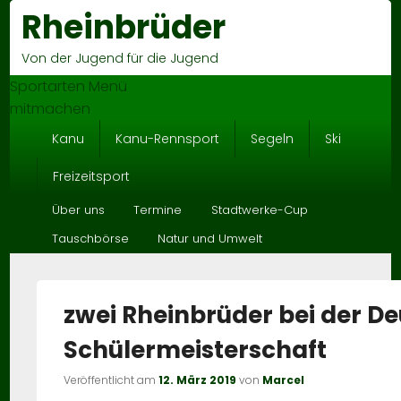
Rheinbrüder
He
Rig
Sid
Von der Jugend für die Jugend
Wid
Are
Sportarten Menü
mitmachen
Hauptmenü
Kanu
Kanu-Rennsport
Segeln
Ski
Freizeitsport
Untermenü
Über uns
Termine
Stadtwerke-Cup
Tauschbörse
Natur und Umwelt
zwei Rheinbrüder bei der D
Schülermeisterschaft
Veröffentlicht am
12. März 2019
von
Marcel