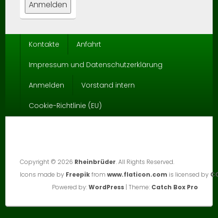
Seitenfuß-
Kontakte
Anfahrt
Menü
Impressum und Datenschutzerklärung
Anmelden
Vorstand intern
Cookie-Richtlinie (EU)
Copyright © 2026
Rheinbrüder
. All Rights Reserved.
Icons made by
Freepik
from
www.flaticon.com
is licensed by
CC
Powered by:
WordPress
| Theme:
Catch Box Pro