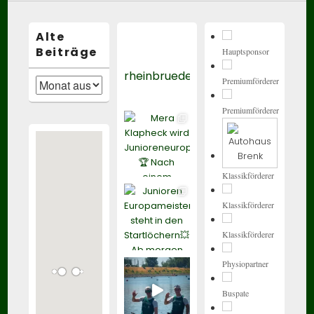
Alte
Beiträge
Hauptsponsor
rheinbrueder_karlsruhe
Premiumförderer
Alte
Beiträge
Premiumförderer
Klassikförderer
Klassikförderer
Klassikförderer
Physiopartner
Buspate